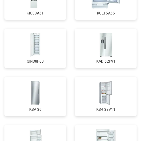
KIC38A51
KUL15A65
GIN38P60
KAD 62P91
KSV 36
KSR 38V11