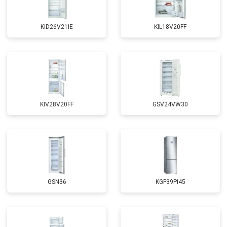
KID26V21IE
KIL18V20FF
KIV28V20FF
GSV24VW30
GSN36
KGF39PI45