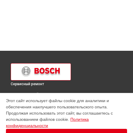
Сервисный ремонт
ВЫБЕРИ СВОЙ ГОРОД
Этот сайт использует файлы cookie для аналитики и
Ремонт холодильника KAD 62S51 Bosch в
Краснодаре
обеспечения наилучшего пользовательского опыта.
Ремонт холодильника KAD 62S51 Bosch в
Ростове-на-Дону
Продолжая использовать этот сайт, вы соглашаетесь с
Ремонт холодильника KAD 62S51 Bosch в
Нижнем
использованием файлов cookie.
Политика
Новгороде
конфиденциальности
Ремонт холодильника KAD 62S51 Bosch в
Новосибирске